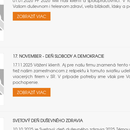
01.01.2026 PF 2026 Milí naši klienti a spolupracovníci. 
Vašom duševnom i telesnom zdraví, veľa blízkosti, lásky a 
ZOBRAZIŤ VIAC
17. NOVEMBER - DEŇ SLOBODY A DEMOKRACIE
17.11.2025 Vážení klienti. Aj pre našu firmu znamená tent
tiež našim zamestnancom z rešpektu k tomuto sviatku udeľ
viacerých firiem v SR. V prípade potreby sme však pre Vá
pochopenie.
ZOBRAZIŤ VIAC
SVETOVÝ DEŇ DUŠEVNÉHO ZDRAVIA
10.10.2025 je Svetový deň duševného zdravia 2025 Témo