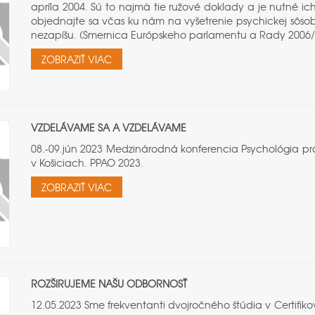
apríla 2004. Sú to najmä tie ružové doklady a je nutné ich
objednajte sa včas ku nám na vyšetrenie psychickej sôsob
nezapíšu. (Smernica Európskeho parlamentu a Rady 2006/1
ZOBRAZIŤ VIAC
VZDELÁVAME SA A VZDELÁVAME
08.-09.jún 2023 Medzinárodná konferencia Psychológia prá
v Košiciach. PPAO 2023.
ZOBRAZIŤ VIAC
ROZŠIRUJEME NAŠU ODBORNOSŤ
12.05.2023 Sme frekventanti dvojročného štúdia v Certifik