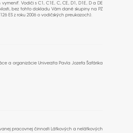
 vymeniť. Vodiči s C1, C1E, C, CE, D1, D1E, D a DE
ilosti, bez tohto dokladu Vám dané skupiny na PZ
26 ES z roku 2006 o vodičských preukazoch).
ce a organizácie Univerzita Pavla Jozefa Šafárika
ovanej pracovnej činnosti Látkových a nelátkových