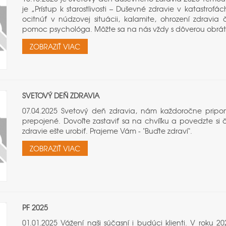
je „Prístup k starostlivosti – Duševné zdravie v katastro
ocitnúť v núdzovej situácii, kalamite, ohrození zdravi
pomoc psychológa. Môžte sa na nás vždy s dôverou obráti
ZOBRAZIŤ VIAC
SVETOVÝ DEŇ ZDRAVIA
07.04.2025 Svetový deň zdravia, nám každoročne pripo
prepojené. Dovoľte zastaviť sa na chvíľku a povedzte si 
zdravie ešte urobiť. Prajeme Vám - "Buďte zdraví".
ZOBRAZIŤ VIAC
PF 2025
01.01.2025 Vážení naši súčasní i budúci klienti. V ro