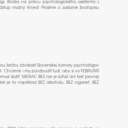
r. štúdia na prácu psychologického asistenta s
stup možný ihneď. Prosíme o zaslanie životopisu
ou liečby závislostí Slovenskej komory psychológov
sti. Chceme i my povzbudiť ľudí, aby si vo FEBRUÁRI
emusí slúžiť. MESIAC BEZ nie je súťaž ani test pevnej
ké je to napríklad BEZ alkoholu, BEZ cigariet, BEZ