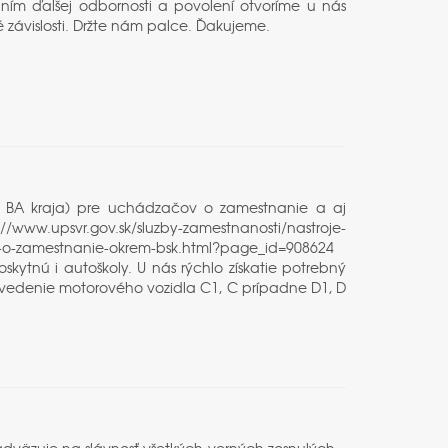
skaním ďalšej odbornosti a povolení otvoríme u nás
 závislosti. Držte nám palce. Ďakujeme.
m BA kraja) pre uchádzačov o zamestnanie a aj
://www.upsvr.gov.sk/sluzby-zamestnanosti/nastroje-
-o-zamestnanie-okrem-bsk.html?page_id=908624
ytnú i autoškoly. U nás rýchlo získatie potrebný
 vedenie motorového vozidla C1, C prípadne D1, D