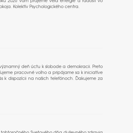
V roku 2026 Vám prajeme veľa energie a radosti vo
pokoja. Kolektív Psychologického centra.
o významný deň úctu k slobode a demokracii. Preto
ujeme pracovné voľno a pripájame sa k iniciatíve
s k dispozícii na našich telefónoch. Ďakujeme za
u tohtoročného Svetového dňa duševného zdravia