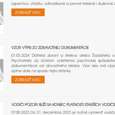
úspechov, vitalitu, odhodlanie a pevné telesné i duševné z
ZOBRAZIŤ VIAC
VZOR VÝPIS ZO ZDRAVOTNEJ DOKUMENTÁCIE
01.05.2024 Držitelia zbraní a streliva alebo Žiadateli
Psychotesty za účelom vyšetrenia psychickej spôsobilo
dokumentácie od obvodného lekára. Vzor ako má výpis 
úplne dole na spodu tejto stránky.
ZOBRAZIŤ VIAC
VODIČI POZOR! BLÍŽI SA KONIEC PLATNOSTI STARŠÍCH VODI
07.08.2023 Do 31. decembra 2023 je nutné vymeniť vodič