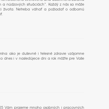
fách a núdzových situáciách“. Každý z nás sa môže
a či života. Netreba váhať a požiadať o odbornú
ť.
mína ako je duševné i telesné zdravie vzájomne
čo dnes i v nasledújece dni a rok môžte pre Vaše
ku 2025 Vám prajeme mnoho osobných i pracovných