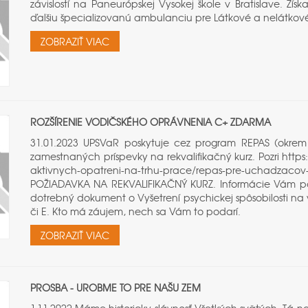
závislostí na Paneurópskej Vysokej škole v Bratislave. Zí
ďalšiu špecializovanú ambulanciu pre Látkové a nelátkové
ZOBRAZIŤ VIAC
ROZŠÍRENIE VODIČSKÉHO OPRÁVNENIA C+ ZDARMA
31.01.2023 UPSVaR poskytuje cez program REPAS (okre
zamestnaných príspevky na rekvalifikačný kurz. Pozri https
aktivnych-opatreni-na-trhu-prace/repas-pre-uchadzacov
POŽIADAVKA NA REKVALIFIKAČNÝ KURZ. Informácie Vám posk
dotrebný dokument o Vyšetrení psychickej spôsobilosti na
či E. Kto má záujem, nech sa Vám to podarí.
ZOBRAZIŤ VIAC
PROSBA - UROBME TO PRE NAŠU ZEM