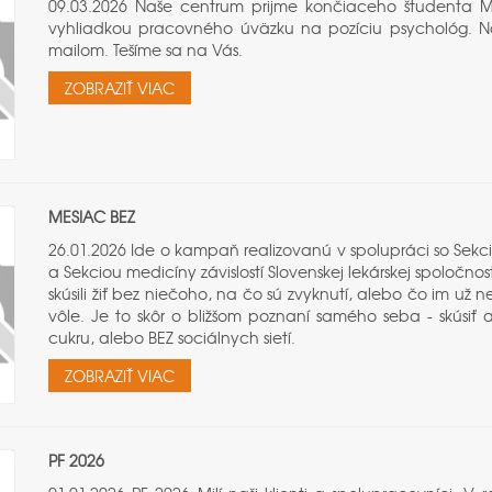
09.03.2026 Naše centrum prijme končiaceho študenta Mg
vyhliadkou pracovného úväzku na pozíciu psychológ. Ná
mailom. Tešíme sa na Vás.
ZOBRAZIŤ VIAC
MESIAC BEZ
26.01.2026 Ide o kampaň realizovanú v spolupráci so Sekci
a Sekciou medicíny závislostí Slovenskej lekárskej spoločno
skúsili žiť bez niečoho, na čo sú zvyknutí, alebo čo im už n
vôle. Je to skôr o bližšom poznaní samého seba - skúsiť a
cukru, alebo BEZ sociálnych sietí.
ZOBRAZIŤ VIAC
PF 2026