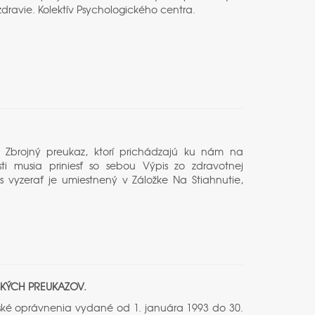
dravie. Kolektív Psychologického centra.
a o Zbrojný preukaz, ktorí prichádzajú ku nám na
sti musia priniesť so sebou Výpis zo zdravotnej
vyzerať je umiestnený v Záložke Na Stiahnutie,
ČSKÝCH PREUKAZOV.
ské oprávnenia vydané od 1. januára 1993 do 30.