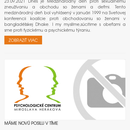
23.09.2021 Dnes je Medzinárodný deň proti sexuálnemu
zneužívaniu a obchodu so ženami a deťmi. Tento
medzinárodný deň bol vyhlásený v januári 1999 na Svetovej
konferencii koalície proti obchodovaniu so ženami v
bangladéšskej Dhake. I my myslíme,súcitime s obeťami a
sme proti fyzickému a psychickému týraniu.
ZOBRAZIŤ VIAC
MÁME NOVÚ POSILU V TÍME