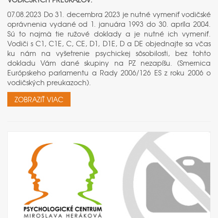
07.08.2023 Do 31. decembra 2023 je nutné vymeniť vodičské
oprávnenia vydané od 1. januára 1993 do 30. apríla 2004.
Sú to najmä tie ružové doklady a je nutné ich vymeniť.
Vodiči s C1, C1E, C, CE, D1, D1E, D a DE objednajte sa včas
ku nám na vyšetrenie psychickej sôsobilosti, bez tohto
dokladu Vám dané skupiny na PZ nezapíšu. (Smernica
Európskeho parlamentu a Rady 2006/126 ES z roku 2006 o
vodičských preukazoch).
ZOBRAZIŤ VIAC