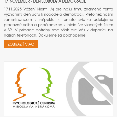
17. NOVEMBER - DEŇ SLOBODY A DEMOKRACIE
17.11.2025 Vážení klienti. Aj pre našu firmu znamená tento
významný deň úctu k slobode a demokracii. Preto tiež našim
zamestnancom z rešpektu k tomuto sviatku udeľujeme
pracovné voľno a pripájame sa k iniciatíve viacerých firiem
v SR. V prípade potreby sme však pre Vás k dispozícii na
našich telefónoch. Ďakujeme za pochopenie.
ZOBRAZIŤ VIAC