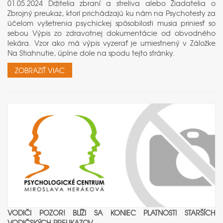
01.05.2024 Držitelia zbraní a streliva alebo Žiadatelia o
Zbrojný preukaz, ktorí prichádzajú ku nám na Psychotesty za
účelom vyšetrenia psychickej spôsobilosti musia priniesť so
sebou Výpis zo zdravotnej dokumentácie od obvodného
lekára. Vzor ako má výpis vyzerať je umiestnený v Záložke
Na Stiahnutie, úplne dole na spodu tejto stránky.
ZOBRAZIŤ VIAC
VODIČI POZOR! BLÍŽI SA KONIEC PLATNOSTI STARŠÍCH
VODIČSKÝCH PREUKAZOV.