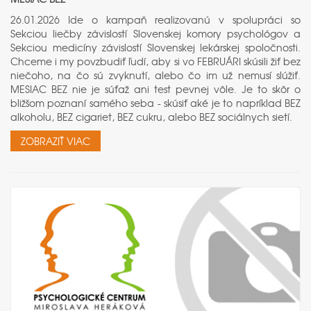
26.01.2026 Ide o kampaň realizovanú v spolupráci so
Sekciou liečby závislostí Slovenskej komory psychológov a
Sekciou medicíny závislostí Slovenskej lekárskej spoločnosti.
Chceme i my povzbudiť ľudí, aby si vo FEBRUÁRI skúsili žiť bez
niečoho, na čo sú zvyknutí, alebo čo im už nemusí slúžiť.
MESIAC BEZ nie je súťaž ani test pevnej vôle. Je to skôr o
bližšom poznaní samého seba - skúsiť aké je to napríklad BEZ
alkoholu, BEZ cigariet, BEZ cukru, alebo BEZ sociálnych sietí.
ZOBRAZIŤ VIAC