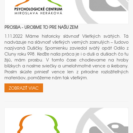
PROSBA - UROBME TO PRE NAŠU ZEM
1.11.2022 Máme historicky slávnosť Všetkých svätých. Tá
nadväzuje na slávnosť všetkých verných zosnulých – ľudovo
nazývaná Dušičky. Spomienku zaviedol svätý opát Odilo z
Cluny roku 998. Keďže naša práca je i o duši a dušiach čo tu
žijú, mám prosbu. V tomto čase chodievame na hroby
blízkych a nosíme sviečky a umelohmotné vence a ikebany.
Prosím skúste priniesť vence len z prírodne rozložiteľných
materiáov, pomôžeme nám tak všetkým.
ZOBRAZIŤ VIAC