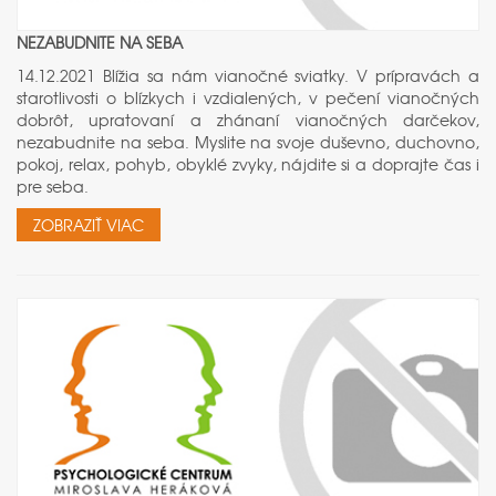
NEZABUDNITE NA SEBA
14.12.2021 Blížia sa nám vianočné sviatky. V prípravách a
starotlivosti o blízkych i vzdialených, v pečení vianočných
dobrôt, upratovaní a zhánaní vianočných darčekov,
nezabudnite na seba. Myslite na svoje duševno, duchovno,
pokoj, relax, pohyb, obyklé zvyky, nájdite si a doprajte čas i
pre seba.
ZOBRAZIŤ VIAC