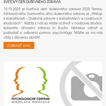
SVETOVÝ DEŇ DUŠEVNÉHO ZDRAVIA
10.10.2025 je Svetový deň duševného zdravia 2025 Témou
tohtoročného Svetového dňa duševného zdravia je „Prístup
k starostlivosti – Duševné zdravie v katastrofách a núdzových
situáciách“. Každý z nás sa môže ocitnúť v núdzovej situácii,
kalamite, ohrození zdravia či života. Netreba váhať a
požiadať o odbornú pomoc psychológa. Môžte sa na nás
vždy s dôverou obrátiť.
ZOBRAZIŤ VIAC