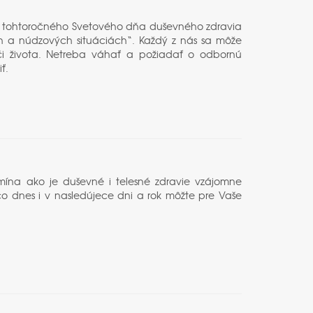
u tohtoročného Svetového dňa duševného zdravia
fách a núdzových situáciách“. Každý z nás sa môže
a či života. Netreba váhať a požiadať o odbornú
ť.
mína ako je duševné i telesné zdravie vzájomne
čo dnes i v nasledújece dni a rok môžte pre Vaše