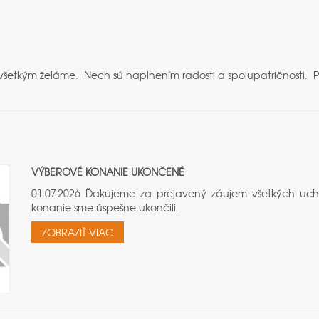
 všetkým želáme. Nech sú naplnením radosti a spolupatričnosti.
VÝBEROVÉ KONANIE UKONČENÉ
01.07.2026 Ďakujeme za prejavený záujem všetkých uc
konanie sme úspešne ukončili.
ZOBRAZIŤ VIAC