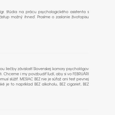
r. štúdia na prácu psychologického asistenta s
stup možný ihneď. Prosíme o zaslanie životopisu
ou liečby závislostí Slovenskej komory psychológov
sti. Chceme i my povzbudiť ľudí, aby si vo FEBRUÁRI
emusí slúžiť. MESIAC BEZ nie je súťaž ani test pevnej
ké je to napríklad BEZ alkoholu, BEZ cigariet, BEZ