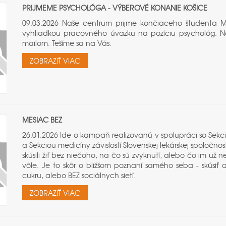
PRIJMEME PSYCHOLÓGA - VÝBEROVÉ KONANIE KOŠICE
09.03.2026 Naše centrum prijme končiaceho študenta Mg
vyhliadkou pracovného úväzku na pozíciu psychológ. Ná
mailom. Tešíme sa na Vás.
ZOBRAZIŤ VIAC
MESIAC BEZ
26.01.2026 Ide o kampaň realizovanú v spolupráci so Sekci
a Sekciou medicíny závislostí Slovenskej lekárskej spoločno
skúsili žiť bez niečoho, na čo sú zvyknutí, alebo čo im už n
vôle. Je to skôr o bližšom poznaní samého seba - skúsiť a
cukru, alebo BEZ sociálnych sietí.
ZOBRAZIŤ VIAC