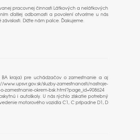
ovanej pracovnej činnosti Látkových a nelátkových
skaním ďalšej odbornosti a povolení otvoríme u nás
 závislosti. Držte nám palce. Ďakujeme.
m BA kraja) pre uchádzačov o zamestnanie a aj
://www.upsvr.gov.sk/sluzby-zamestnanosti/nastroje-
-o-zamestnanie-okrem-bsk.html?page_id=908624
ytnú i autoškoly. U nás rýchlo získatie potrebný
 vedenie motorového vozidla C1, C prípadne D1, D