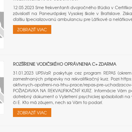
12.05.2023 Sme frekventanti dvojročného štúdia v Certifik
závislostí na Paneurópskej Vysokej škole v Bratislave. Zí
ďalšiu špecializovanú ambulanciu pre Látkové a nelátkové
ZOBRAZIŤ VIAC
ROZŠÍRENIE VODIČSKÉHO OPRÁVNENIA C+ ZDARMA
31.01.2023 UPSVaR poskytuje cez program REPAS (okre
zamestnaných príspevky na rekvalifikačný kurz. Pozri https
aktivnych-opatreni-na-trhu-prace/repas-pre-uchadzacov
POŽIADAVKA NA REKVALIFIKAČNÝ KURZ. Informácie Vám posk
dotrebný dokument o Vyšetrení psychickej spôsobilosti na
či E. Kto má záujem, nech sa Vám to podarí.
ZOBRAZIŤ VIAC