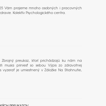
ku 2025 Vám prajeme mnoho osobných i pracovných
dravie. Kolektív Psychologického centra.
a o Zbrojný preukaz, ktorí prichádzajú ku nám na
sti musia priniesť so sebou Výpis zo zdravotnej
vyzerať je umiestnený v Záložke Na Stiahnutie,
ČSKÝCH PREUKAZOV.