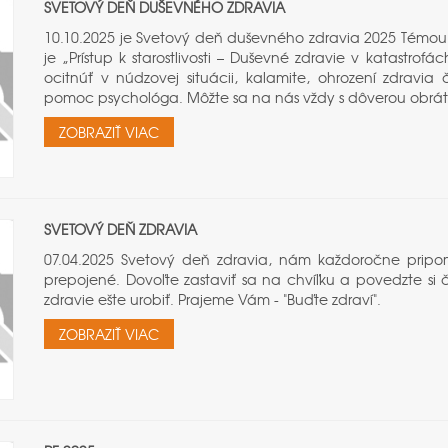
SVETOVÝ DEŇ DUŠEVNÉHO ZDRAVIA
10.10.2025 je Svetový deň duševného zdravia 2025 Témo
je „Prístup k starostlivosti – Duševné zdravie v katastro
ocitnúť v núdzovej situácii, kalamite, ohrození zdravi
pomoc psychológa. Môžte sa na nás vždy s dôverou obráti
ZOBRAZIŤ VIAC
SVETOVÝ DEŇ ZDRAVIA
07.04.2025 Svetový deň zdravia, nám každoročne pripo
prepojené. Dovoľte zastaviť sa na chvíľku a povedzte si 
zdravie ešte urobiť. Prajeme Vám - "Buďte zdraví".
ZOBRAZIŤ VIAC