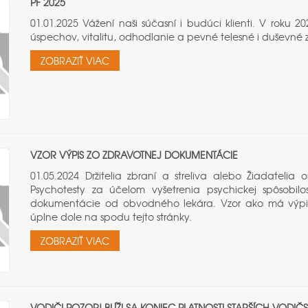
PF 2025
01.01.2025 Vážení naši súčasní i budúci klienti. V ro
úspechov, vitalitu, odhodlanie a pevné telesné i duševné z
ZOBRAZIŤ VIAC
VZOR VÝPIS ZO ZDRAVOTNEJ DOKUMENTÁCIE
01.05.2024 Držitelia zbraní a streliva alebo Žiadateli
Psychotesty za účelom vyšetrenia psychickej spôsobilo
dokumentácie od obvodného lekára. Vzor ako má výpis 
úplne dole na spodu tejto stránky.
ZOBRAZIŤ VIAC
VODIČI POZOR! BLÍŽI SA KONIEC PLATNOSTI STARŠÍCH VODI