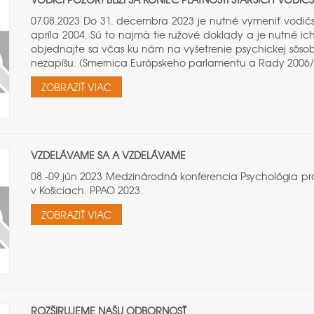
07.08.2023 Do 31. decembra 2023 je nutné vymeniť vodič
apríla 2004. Sú to najmä tie ružové doklady a je nutné ich
objednajte sa včas ku nám na vyšetrenie psychickej sôsob
nezapíšu. (Smernica Európskeho parlamentu a Rady 2006/1
ZOBRAZIŤ VIAC
VZDELÁVAME SA A VZDELÁVAME
08.-09.jún 2023 Medzinárodná konferencia Psychológia prá
v Košiciach. PPAO 2023.
ZOBRAZIŤ VIAC
ROZŠIRUJEME NAŠU ODBORNOSŤ