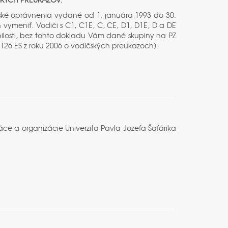
ské oprávnenia vydané od 1. januára 1993 do 30.
 vymeniť. Vodiči s C1, C1E, C, CE, D1, D1E, D a DE
ilosti, bez tohto dokladu Vám dané skupiny na PZ
26 ES z roku 2006 o vodičských preukazoch).
ce a organizácie Univerzita Pavla Jozefa Šafárika