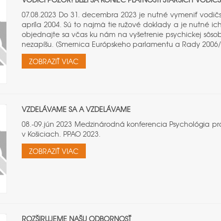
07.08.2023 Do 31. decembra 2023 je nutné vymeniť vodič
apríla 2004. Sú to najmä tie ružové doklady a je nutné ich
objednajte sa včas ku nám na vyšetrenie psychickej sôsob
nezapíšu. (Smernica Európskeho parlamentu a Rady 2006/1
ZOBRAZIŤ VIAC
VZDELÁVAME SA A VZDELÁVAME
08.-09.jún 2023 Medzinárodná konferencia Psychológia prá
v Košiciach. PPAO 2023.
ZOBRAZIŤ VIAC
ROZŠIRUJEME NAŠU ODBORNOSŤ