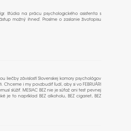
r. štúdia na prácu psychologického asistenta s
stup možný ihneď. Prosíme o zaslanie životopisu
ou liečby závislostí Slovenskej komory psychológov
sti. Chceme i my povzbudiť ľudí, aby si vo FEBRUÁRI
emusí slúžiť. MESIAC BEZ nie je súťaž ani test pevnej
ké je to napríklad BEZ alkoholu, BEZ cigariet, BEZ