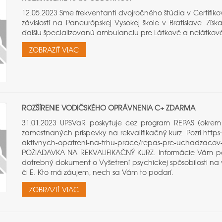
12.05.2023 Sme frekventanti dvojročného štúdia v Certifik
závislostí na Paneurópskej Vysokej škole v Bratislave. Zí
ďalšiu špecializovanú ambulanciu pre Látkové a nelátkové
ZOBRAZIŤ VIAC
ROZŠÍRENIE VODIČSKÉHO OPRÁVNENIA C+ ZDARMA
31.01.2023 UPSVaR poskytuje cez program REPAS (okre
zamestnaných príspevky na rekvalifikačný kurz. Pozri https
aktivnych-opatreni-na-trhu-prace/repas-pre-uchadzacov
POŽIADAVKA NA REKVALIFIKAČNÝ KURZ. Informácie Vám posk
dotrebný dokument o Vyšetrení psychickej spôsobilosti na
či E. Kto má záujem, nech sa Vám to podarí.
ZOBRAZIŤ VIAC