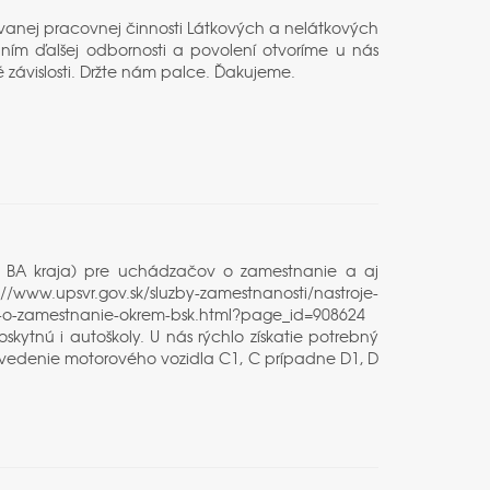
ovanej pracovnej činnosti Látkových a nelátkových
skaním ďalšej odbornosti a povolení otvoríme u nás
 závislosti. Držte nám palce. Ďakujeme.
m BA kraja) pre uchádzačov o zamestnanie a aj
://www.upsvr.gov.sk/sluzby-zamestnanosti/nastroje-
-o-zamestnanie-okrem-bsk.html?page_id=908624
ytnú i autoškoly. U nás rýchlo získatie potrebný
 vedenie motorového vozidla C1, C prípadne D1, D