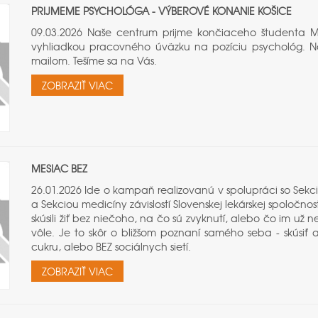
PRIJMEME PSYCHOLÓGA - VÝBEROVÉ KONANIE KOŠICE
09.03.2026 Naše centrum prijme končiaceho študenta Mg
vyhliadkou pracovného úväzku na pozíciu psychológ. Ná
mailom. Tešíme sa na Vás.
ZOBRAZIŤ VIAC
MESIAC BEZ
26.01.2026 Ide o kampaň realizovanú v spolupráci so Sekci
a Sekciou medicíny závislostí Slovenskej lekárskej spoločno
skúsili žiť bez niečoho, na čo sú zvyknutí, alebo čo im už n
vôle. Je to skôr o bližšom poznaní samého seba - skúsiť a
cukru, alebo BEZ sociálnych sietí.
ZOBRAZIŤ VIAC