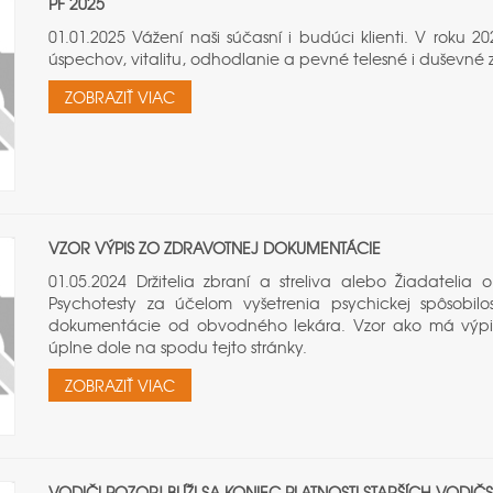
PF 2025
01.01.2025 Vážení naši súčasní i budúci klienti. V ro
úspechov, vitalitu, odhodlanie a pevné telesné i duševné z
ZOBRAZIŤ VIAC
VZOR VÝPIS ZO ZDRAVOTNEJ DOKUMENTÁCIE
01.05.2024 Držitelia zbraní a streliva alebo Žiadateli
Psychotesty za účelom vyšetrenia psychickej spôsobilo
dokumentácie od obvodného lekára. Vzor ako má výpis 
úplne dole na spodu tejto stránky.
ZOBRAZIŤ VIAC
VODIČI POZOR! BLÍŽI SA KONIEC PLATNOSTI STARŠÍCH VODI