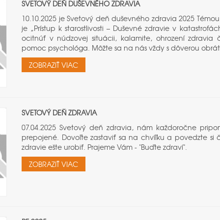
SVETOVÝ DEŇ DUŠEVNÉHO ZDRAVIA
10.10.2025 je Svetový deň duševného zdravia 2025 Témo
je „Prístup k starostlivosti – Duševné zdravie v katastro
ocitnúť v núdzovej situácii, kalamite, ohrození zdravi
pomoc psychológa. Môžte sa na nás vždy s dôverou obráti
ZOBRAZIŤ VIAC
SVETOVÝ DEŇ ZDRAVIA
07.04.2025 Svetový deň zdravia, nám každoročne pripo
prepojené. Dovoľte zastaviť sa na chvíľku a povedzte si 
zdravie ešte urobiť. Prajeme Vám - "Buďte zdraví".
ZOBRAZIŤ VIAC