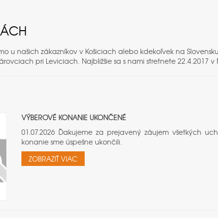
RMÁCH
iamo u našich zákazníkov v Košiciach alebo kdekoľvek na Slovensk
árovciach pri Leviciach. Najbližšie sa s nami stretnete 22.4.2017 
VÝBEROVÉ KONANIE UKONČENÉ
01.07.2026 Ďakujeme za prejavený záujem všetkých uc
konanie sme úspešne ukončili.
ZOBRAZIŤ VIAC