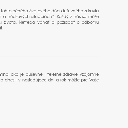
u tohtoročného Svetového dňa duševného zdravia
fách a núdzových situáciách“. Každý z nás sa môže
a či života. Netreba váhať a požiadať o odbornú
ť.
mína ako je duševné i telesné zdravie vzájomne
čo dnes i v nasledújece dni a rok môžte pre Vaše