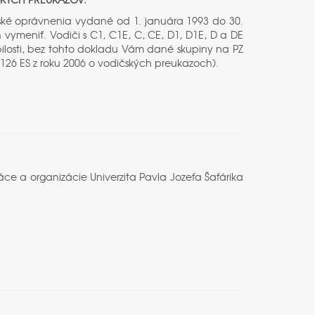
ské oprávnenia vydané od 1. januára 1993 do 30.
 vymeniť. Vodiči s C1, C1E, C, CE, D1, D1E, D a DE
ilosti, bez tohto dokladu Vám dané skupiny na PZ
26 ES z roku 2006 o vodičských preukazoch).
ce a organizácie Univerzita Pavla Jozefa Šafárika