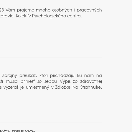
ku 2025 Vám prajeme mnoho osobných i pracovných
dravie. Kolektív Psychologického centra.
a o Zbrojný preukaz, ktorí prichádzajú ku nám na
sti musia priniesť so sebou Výpis zo zdravotnej
vyzerať je umiestnený v Záložke Na Stiahnutie,
ČSKÝCH PREUKAZOV.