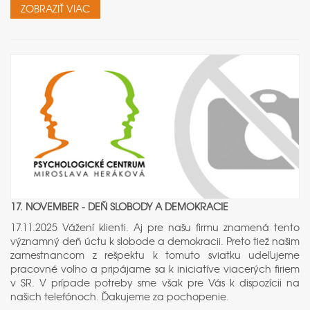
ZOBRAZIŤ VIAC
17. NOVEMBER - DEŇ SLOBODY A DEMOKRACIE
17.11.2025 Vážení klienti. Aj pre našu firmu znamená tento
významný deň úctu k slobode a demokracii. Preto tiež našim
zamestnancom z rešpektu k tomuto sviatku udeľujeme
pracovné voľno a pripájame sa k iniciatíve viacerých firiem
v SR. V prípade potreby sme však pre Vás k dispozícii na
našich telefónoch. Ďakujeme za pochopenie.