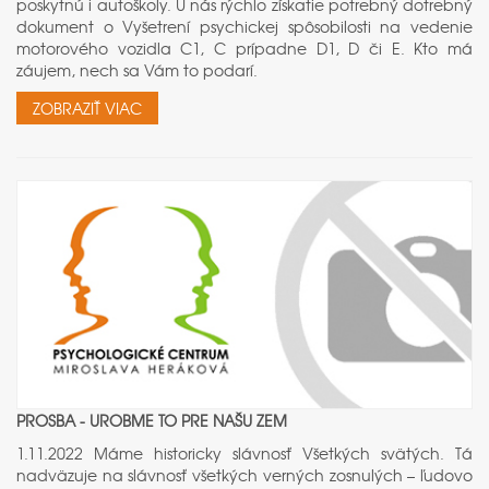
poskytnú i autoškoly. U nás rýchlo získatie potrebný dotrebný
dokument o Vyšetrení psychickej spôsobilosti na vedenie
motorového vozidla C1, C prípadne D1, D či E. Kto má
záujem, nech sa Vám to podarí.
ZOBRAZIŤ VIAC
PROSBA - UROBME TO PRE NAŠU ZEM
1.11.2022 Máme historicky slávnosť Všetkých svätých. Tá
nadväzuje na slávnosť všetkých verných zosnulých – ľudovo