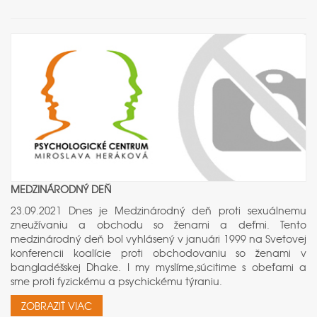
MEDZINÁRODNÝ DEŇ
23.09.2021 Dnes je Medzinárodný deň proti sexuálnemu
zneužívaniu a obchodu so ženami a deťmi. Tento
medzinárodný deň bol vyhlásený v januári 1999 na Svetovej
konferencii koalície proti obchodovaniu so ženami v
bangladéšskej Dhake. I my myslíme,súcitime s obeťami a
sme proti fyzickému a psychickému týraniu.
ZOBRAZIŤ VIAC