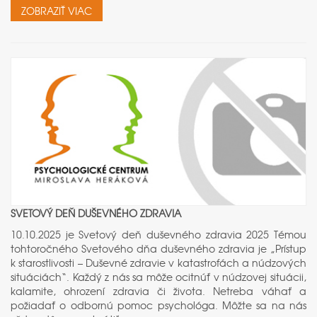
ZOBRAZIŤ VIAC
SVETOVÝ DEŇ DUŠEVNÉHO ZDRAVIA
10.10.2025 je Svetový deň duševného zdravia 2025 Témou
tohtoročného Svetového dňa duševného zdravia je „Prístup
k starostlivosti – Duševné zdravie v katastrofách a núdzových
situáciách“. Každý z nás sa môže ocitnúť v núdzovej situácii,
kalamite, ohrození zdravia či života. Netreba váhať a
požiadať o odbornú pomoc psychológa. Môžte sa na nás