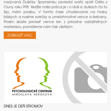
nazývaná Dušičky. Spomienku zaviedol svätý opát Odilo z
Cluny roku 998. Keďže naša práca je i o duši a dušiach čo tu
žijú, mám prosbu. V tomto čase chodievame na hroby
blízkych a nosíme sviečky a umelohmotné vence a ikebany.
Prosím skúste priniesť vence len z prírodne rozložiteľných
materiáov, pomôžeme nám tak všetkým.
ZOBRAZIŤ VIAC
DNES JE DEŇ STROMOV