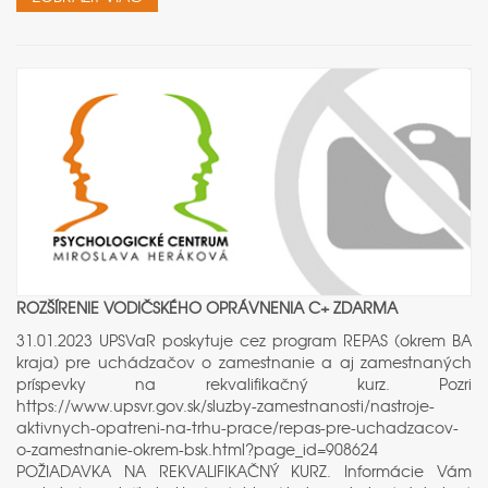
ROZŠÍRENIE VODIČSKÉHO OPRÁVNENIA C+ ZDARMA
31.01.2023 UPSVaR poskytuje cez program REPAS (okrem BA
kraja) pre uchádzačov o zamestnanie a aj zamestnaných
príspevky na rekvalifikačný kurz. Pozri
https://www.upsvr.gov.sk/sluzby-zamestnanosti/nastroje-
aktivnych-opatreni-na-trhu-prace/repas-pre-uchadzacov-
o-zamestnanie-okrem-bsk.html?page_id=908624
POŽIADAVKA NA REKVALIFIKAČNÝ KURZ. Informácie Vám