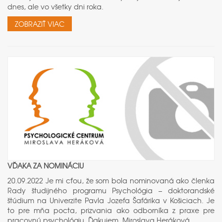
dnes, ale vo všetky dni roka.
ZOBRAZIŤ VIAC
VĎAKA ZA NOMINÁCIU
20.09.2022 Je mi cťou, že som bola nominovaná ako členka
Rady študijného programu Psychológia – doktorandské
štúdium na Univerzite Pavla Jozefa Šafárika v Košiciach. Je
to pre mňa pocta, prizvania ako odborníka z praxe pre
pracovnú psychológiu. Ďakujem. Miroslava Heráková