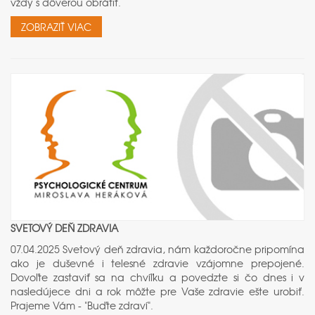
vždy s dôverou obrátiť.
ZOBRAZIŤ VIAC
SVETOVÝ DEŇ ZDRAVIA
07.04.2025 Svetový deň zdravia, nám každoročne pripomína
ako je duševné i telesné zdravie vzájomne prepojené.
Dovoľte zastaviť sa na chvíľku a povedzte si čo dnes i v
nasledújece dni a rok môžte pre Vaše zdravie ešte urobiť.
Prajeme Vám - "Buďte zdraví".