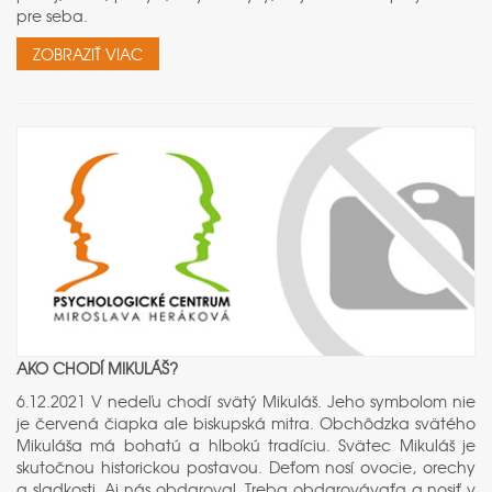
pre seba.
ZOBRAZIŤ VIAC
AKO CHODÍ MIKULÁŠ?
6.12.2021 V nedeľu chodí svätý Mikuláš. Jeho symbolom nie
je červená čiapka ale biskupská mitra. Obchôdzka svätého
Mikuláša má bohatú a hlbokú tradíciu. Svätec Mikuláš je
skutočnou historickou postavou. Deťom nosí ovocie, orechy
a sladkosti. Aj nás obdaroval. Treba obdarovávaťa a nosiť v