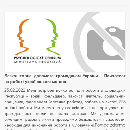
Безкоштовна допомога громадянам України - Психотест
на роботі українською мовою.
25.02.2022 Мені потрібен психотест для роботи в Словацькій
Республіці - водій, фельдшер, таксист, вчитель, соціальний
працівник, фармацевт (аптечна робота), робота на висоті, SBS
та інші роботи. Ми маємо на увазі всіх тих, кого торкнулася ця
трагедія, яка ніколи не мала статися. Ми допомагаємо
біженцям, разом з якими проводимо безкоштовні психотести,
необхідні для виконання роботи в Словаччині.Pomoc zdarma