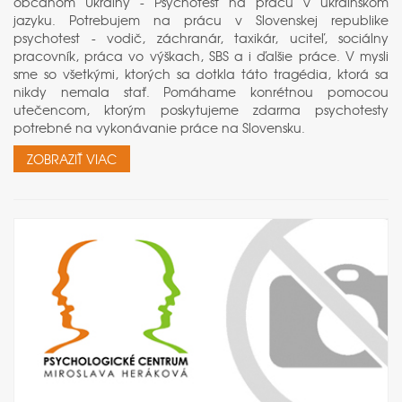
občanom Ukrainy - Psychotest na prácu v ukrainskom
jazyku. Potrebujem na prácu v Slovenskej republike
psychotest - vodič, záchranár, taxikár, uciteľ, sociálny
pracovník, práca vo výškach, SBS a i ďalšie práce. V mysli
sme so všetkými, ktorých sa dotkla táto tragédia, ktorá sa
nikdy nemala stať. Pomáhame konrétnou pomocou
utečencom, ktorým poskytujeme zdarma psychotesty
potrebné na vykonávanie práce na Slovensku.
ZOBRAZIŤ VIAC