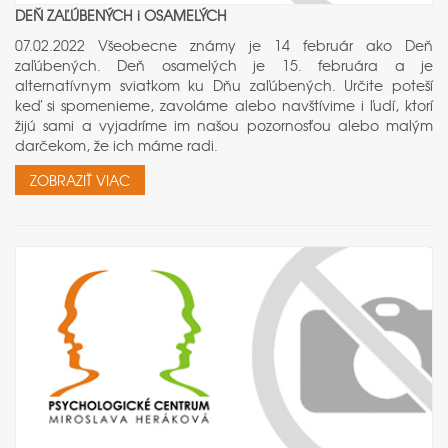
DEŇ ZAĽÚBENÝCH i OSAMELÝCH
07.02.2022 Všeobecne známy je 14 február ako Deň
zaľúbených. Deň osamelých je 15. februára a je
alternatívnym sviatkom ku Dňu zaľúbených. Určite poteší
keď si spomenieme, zavoláme alebo navštívime i ľudí, ktorí
žijú sami a vyjadríme im našou pozornosťou alebo malým
darčekom, že ich máme radi.
ZOBRAZIŤ VIAC