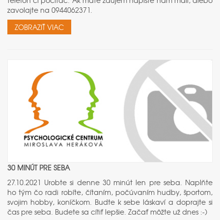
telefón či počítač. Ak máte záujem napíšte nám mail, alebo
zavolajte na 0944062371.
ZOBRAZIŤ VIAC
30 MINÚT PRE SEBA
27.10.2021 Urobte si denne 30 minút len pre seba. Naplňte
ho tým čo radi robíte, čítaním, počúvaním hudby, športom,
svojim hobby, koníčkom. Budte k sebe láskaví a doprajte si
čas pre seba. Budete sa cítiť lepšie. Začať môžte už dnes :-)