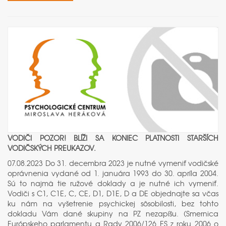
VODIČI POZOR! BLÍŽI SA KONIEC PLATNOSTI STARŠÍCH
VODIČSKÝCH PREUKAZOV.
07.08.2023 Do 31. decembra 2023 je nutné vymeniť vodičské
oprávnenia vydané od 1. januára 1993 do 30. apríla 2004.
Sú to najmä tie ružové doklady a je nutné ich vymeniť.
Vodiči s C1, C1E, C, CE, D1, D1E, D a DE objednajte sa včas
ku nám na vyšetrenie psychickej sôsobilosti, bez tohto
dokladu Vám dané skupiny na PZ nezapíšu. (Smernica
Európskeho parlamentu a Rady 2006/126 ES z roku 2006 o