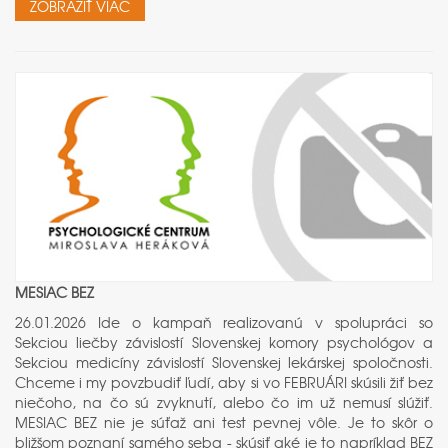
ZOBRAZIŤ VIAC
MESIAC BEZ
26.01.2026 Ide o kampaň realizovanú v spolupráci so
Sekciou liečby závislostí Slovenskej komory psychológov a
Sekciou medicíny závislostí Slovenskej lekárskej spoločnosti.
Chceme i my povzbudiť ľudí, aby si vo FEBRUÁRI skúsili žiť bez
niečoho, na čo sú zvyknutí, alebo čo im už nemusí slúžiť.
MESIAC BEZ nie je súťaž ani test pevnej vôle. Je to skôr o
bližšom poznaní samého seba - skúsiť aké je to napríklad BEZ