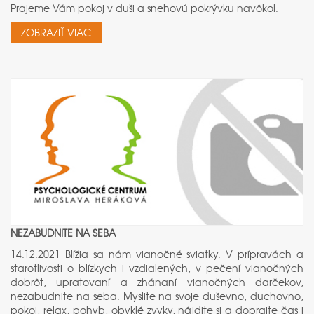
Prajeme Vám pokoj v duši a snehovú pokrývku navôkol.
ZOBRAZIŤ VIAC
NEZABUDNITE NA SEBA
14.12.2021 Blížia sa nám vianočné sviatky. V prípravách a
starotlivosti o blízkych i vzdialených, v pečení vianočných
dobrôt, upratovaní a zhánaní vianočných darčekov,
nezabudnite na seba. Myslite na svoje duševno, duchovno,
pokoj, relax, pohyb, obyklé zvyky, nájdite si a doprajte čas i