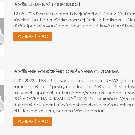
ROZŠIRUJEME NAŠU ODBORNOSŤ
12.05.2023 Sme frekventanti dvojročného štúdia v Certifik
závislostí na Paneurópskej Vysokej škole v Bratislave. Zí
ďalšiu špecializovanú ambulanciu pre Látkové a nelátkové
ZOBRAZIŤ VIAC
ROZŠÍRENIE VODIČSKÉHO OPRÁVNENIA C+ ZDARMA
31.01.2023 UPSVaR poskytuje cez program REPAS (okre
zamestnaných príspevky na rekvalifikačný kurz. Pozri https
aktivnych-opatreni-na-trhu-prace/repas-pre-uchadzacov
POŽIADAVKA NA REKVALIFIKAČNÝ KURZ. Informácie Vám posk
dotrebný dokument o Vyšetrení psychickej spôsobilosti na
či E. Kto má záujem, nech sa Vám to podarí.
ZOBRAZIŤ VIAC