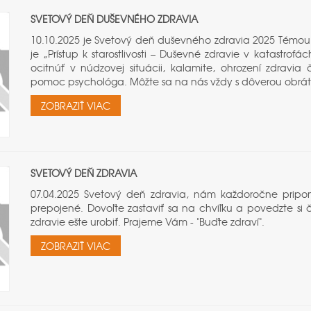
SVETOVÝ DEŇ DUŠEVNÉHO ZDRAVIA
10.10.2025 je Svetový deň duševného zdravia 2025 Témo
je „Prístup k starostlivosti – Duševné zdravie v katastro
ocitnúť v núdzovej situácii, kalamite, ohrození zdravi
pomoc psychológa. Môžte sa na nás vždy s dôverou obráti
ZOBRAZIŤ VIAC
SVETOVÝ DEŇ ZDRAVIA
07.04.2025 Svetový deň zdravia, nám každoročne pripo
prepojené. Dovoľte zastaviť sa na chvíľku a povedzte si 
zdravie ešte urobiť. Prajeme Vám - "Buďte zdraví".
ZOBRAZIŤ VIAC