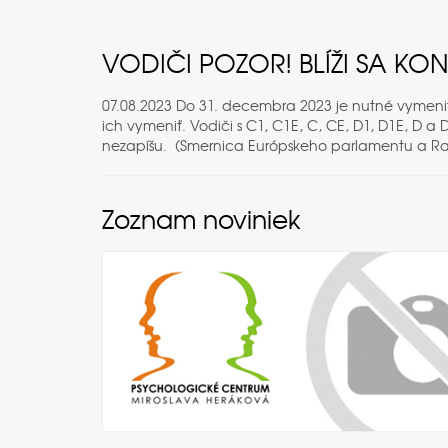
VODIČI POZOR! BLÍŽI SA KO
07.08.2023 Do 31. decembra 2023 je nutné vymeniť
ich vymeniť. Vodiči s C1, C1E, C, CE, D1, D1E, D 
nezapíšu. (Smernica Európskeho parlamentu a Rad
Zoznam noviniek