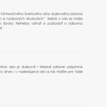
u tohtoročného Svetového dňa duševného zdravia
fách a núdzových situáciách“. Každý z nás sa môže
a či života. Netreba váhať a požiadať o odbornú
ť.
mína ako je duševné i telesné zdravie vzájomne
čo dnes i v nasledújece dni a rok môžte pre Vaše