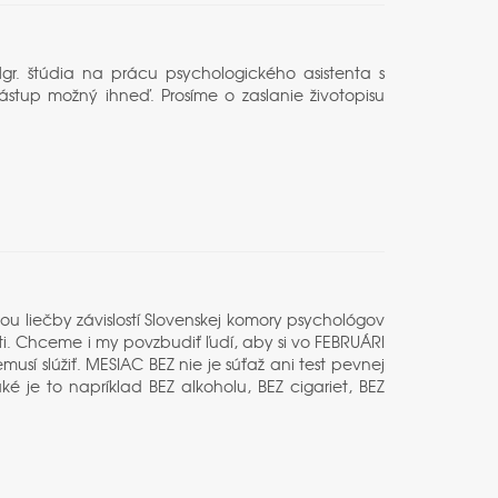
r. štúdia na prácu psychologického asistenta s
stup možný ihneď. Prosíme o zaslanie životopisu
ou liečby závislostí Slovenskej komory psychológov
sti. Chceme i my povzbudiť ľudí, aby si vo FEBRUÁRI
emusí slúžiť. MESIAC BEZ nie je súťaž ani test pevnej
ké je to napríklad BEZ alkoholu, BEZ cigariet, BEZ