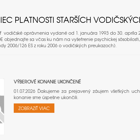
NIEC PLATNOSTI STARŠÍCH VODIČSKÝ
 vodičské oprávnenia vydané od 1. januára 1993 do 30. apríla 2
a DE objednajte sa včas ku nám na vyšetrenie psychickej sôsobilo
y 2006/126 ES z roku 2006 o vodičských preukazoch).
VÝBEROVÉ KONANIE UKONČENÉ
01.07.2026 Ďakujeme za prejavený záujem všetkých uc
konanie sme úspešne ukončili.
ZOBRAZIŤ VIAC