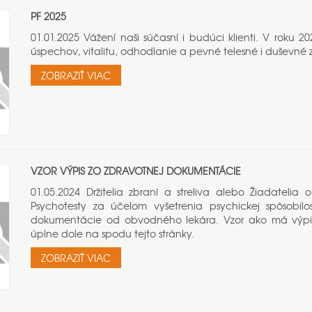
PF 2025
01.01.2025 Vážení naši súčasní i budúci klienti. V ro
úspechov, vitalitu, odhodlanie a pevné telesné i duševné z
ZOBRAZIŤ VIAC
VZOR VÝPIS ZO ZDRAVOTNEJ DOKUMENTÁCIE
01.05.2024 Držitelia zbraní a streliva alebo Žiadateli
Psychotesty za účelom vyšetrenia psychickej spôsobilo
dokumentácie od obvodného lekára. Vzor ako má výpis 
úplne dole na spodu tejto stránky.
ZOBRAZIŤ VIAC