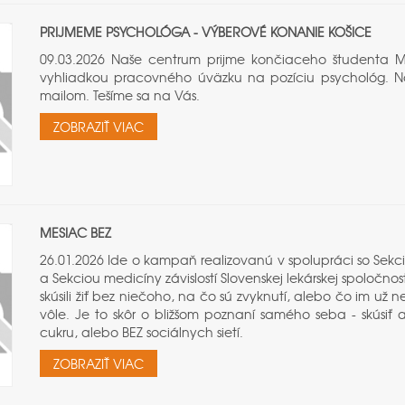
PRIJMEME PSYCHOLÓGA - VÝBEROVÉ KONANIE KOŠICE
09.03.2026 Naše centrum prijme končiaceho študenta Mg
vyhliadkou pracovného úväzku na pozíciu psychológ. Ná
mailom. Tešíme sa na Vás.
ZOBRAZIŤ VIAC
MESIAC BEZ
26.01.2026 Ide o kampaň realizovanú v spolupráci so Sekci
a Sekciou medicíny závislostí Slovenskej lekárskej spoločno
skúsili žiť bez niečoho, na čo sú zvyknutí, alebo čo im už n
vôle. Je to skôr o bližšom poznaní samého seba - skúsiť a
cukru, alebo BEZ sociálnych sietí.
ZOBRAZIŤ VIAC