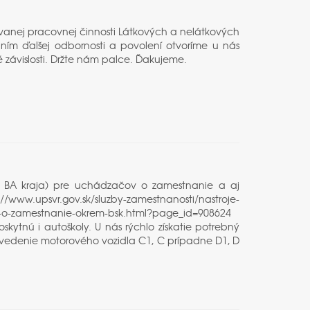
ovanej pracovnej činnosti Látkových a nelátkových
skaním ďalšej odbornosti a povolení otvoríme u nás
 závislosti. Držte nám palce. Ďakujeme.
m BA kraja) pre uchádzačov o zamestnanie a aj
://www.upsvr.gov.sk/sluzby-zamestnanosti/nastroje-
-o-zamestnanie-okrem-bsk.html?page_id=908624
ytnú i autoškoly. U nás rýchlo získatie potrebný
 vedenie motorového vozidla C1, C prípadne D1, D