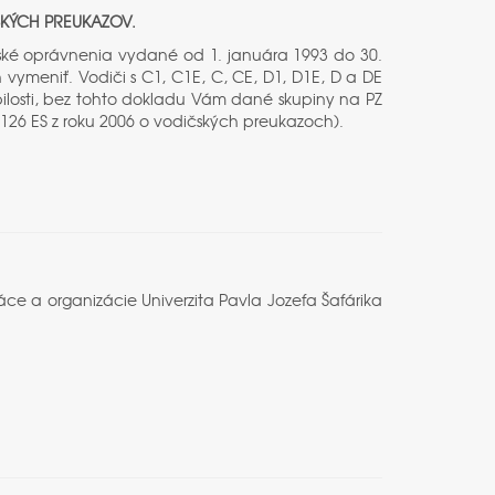
ČSKÝCH PREUKAZOV.
ské oprávnenia vydané od 1. januára 1993 do 30.
 vymeniť. Vodiči s C1, C1E, C, CE, D1, D1E, D a DE
ilosti, bez tohto dokladu Vám dané skupiny na PZ
26 ES z roku 2006 o vodičských preukazoch).
ce a organizácie Univerzita Pavla Jozefa Šafárika