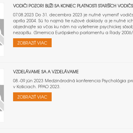
VODIČI POZOR! BLÍŽI SA KONIEC PLATNOSTI STARŠÍCH VODI
07.08.2023 Do 31. decembra 2023 je nutné vymeniť vodič
apríla 2004. Sú to najmä tie ružové doklady a je nutné ich
objednajte sa včas ku nám na vyšetrenie psychickej sôsob
nezapíšu. (Smernica Európskeho parlamentu a Rady 2006/1
ZOBRAZIŤ VIAC
VZDELÁVAME SA A VZDELÁVAME
08.-09.jún 2023 Medzinárodná konferencia Psychológia prá
v Košiciach. PPAO 2023.
ZOBRAZIŤ VIAC