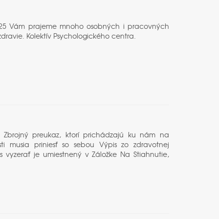
ku 2025 Vám prajeme mnoho osobných i pracovných
dravie. Kolektív Psychologického centra.
a o Zbrojný preukaz, ktorí prichádzajú ku nám na
sti musia priniesť so sebou Výpis zo zdravotnej
vyzerať je umiestnený v Záložke Na Stiahnutie,